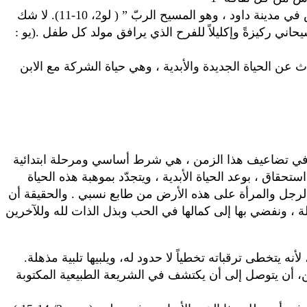
في فجر الخلاص تم ميلاد طفل أُعلن للناس نبأً سعيداً : ” إني أبشركم بفرح عظيم يعم الشعب بأجمعه : ولد لكم اليوم مخلص في مدينة داود ، وهو المسيح الربّ ” ( لو2، 10-11). لا شك
حاني ركيزةً وإكليلاً للفرح الذي يرافق مولد كل طفل .(يو :
جئت لتحيا الخراف وتفيض فيها الحياة ” (يو 10/10). والواقع أنه كان يتحدث عن الحياة الجديدة والأبدية ، وهي حياة الشركة مع الابن
 ، في تضاعيف هذا الزمن ، هي شرط أساسي ومرحلة ابتدائية
حقاق ، بوعد الحياة الأبدية ، ويتجدّد بموهبة هذه الحياة
ي الوقت نفسه ، ما يميّز حياة الرجل والمرأة على هذه الأرض من طابع نسبي . والحقيقة أن
ة ، ونفضي بها إلى كمالها في الحب وبذل الذات لله وللآخرين
ه يتخطى ترقباته تخطياً لا حدود له، ويلبيها تلبية مذهلة.
طن، أن يتوصل إلى أن يكتشف في الشريعة الطبيعية المكتوبة