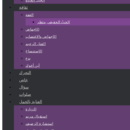
إنجيل الحياة
ثقافة
العفة
الحبّ الحقيقي ينتظر
الإجهاض
الإجهاض والاغتصاب
القتل الرحيم
الإستنساخ
بدع
أين أخوك
التحرك
خاص
سؤال
صلوات
العناية بالحمل
الزيارة
استقبال مريم
استشارة الرصيف