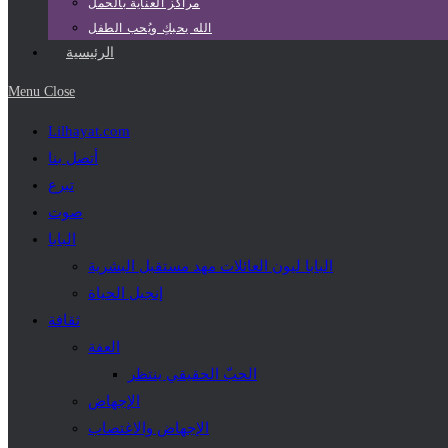
مراكز العناية بالحمل
الله يحبكِ ويُحب الطفل
الرئيسية
Menu
Close
Lilhayat.com
أتصل بنا
تبرع
صوت
البابا
البابا ليون العائلات مهد مستقبل البشرية
إنجيل الحياة
ثقافة
العفة
الحبّ الحقيقي ينتظر
الإجهاض
الإجهاض والاغتصاب