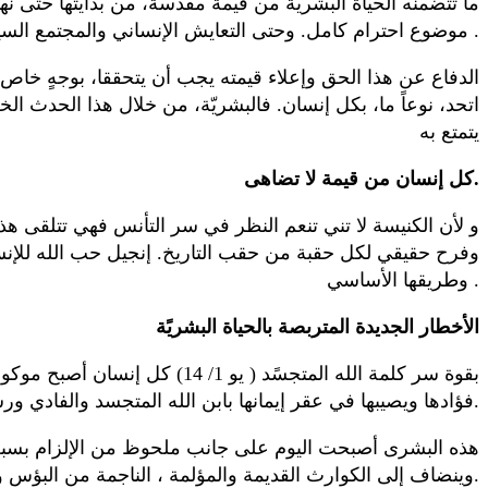
موضوع احترام كامل. وحتى التعايش الإنساني والمجتمع السياسي يرتكزان على الاعتراف بهذا الحق .
الدفاع عن هذا الحق وإعلاء قيمته يجب أن يتحققا، بوجهٍ خاص، ع
يتمتع به
كل إنسان من قيمة لا تضاهى.
و لأن الكنيسة لا تني تنعم النظر في سر التأنس فهي تتلقى هذه 
وفرح حقيقي لكل حقبة من حقب التاريخ. إنجيل حب الله للإنسان و
وطريقها الأساسي .
الأخطار الجديدة المتربصة بالحياة البشريًة
فؤادها ويصيبها في عقر إيمانها بابن الله المتجسد والفادي ورسالتها القاضية بنشر إنجيل الحياة في العالم كله ولكل خلق ( مر 16/ 15).
هذه البشرى أصبحت اليوم على جانب ملحوظ من الإلزام بسبب ما
وينضاف إلى الكوارث القديمة والمؤلمة ، الناجمة من البؤس والجوع والأوبئة المستوطنة والعنف والحروب ، كوارث أخرى بوجوهها الحديثة وأبعادها المقلقة.