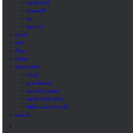
القتل الرحيم
الإستنساخ
بدع
أين أخوك
التحرك
خاص
سؤال
صلوات
العناية بالحمل
الزيارة
استقبال مريم
استشارة الرصيف
مراكز العناية بالحمل
الله يحبكِ ويُحب الطفل
الرئيسية