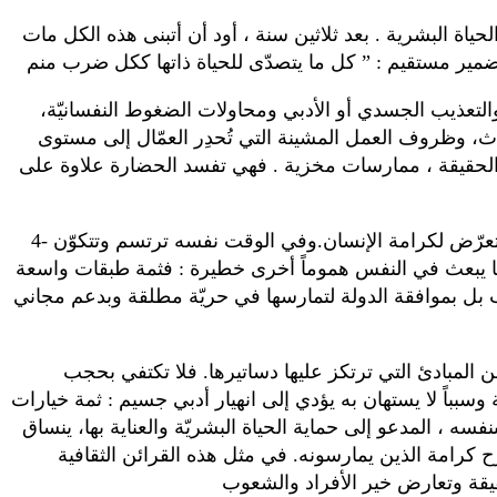
لحياة البشرية . بعد ثلاثين سنة ، أود أن أتبنى هذه الكل مات
 ضمير مستقيم : ” كل ما يتصدّى للحياة ذاتها ككل ضرب منم
والتعذيب الجسدي أو الأدبي ومحاولات الضغوط النفسانيّة،
داث، وظروف العمل المشينة التي تُحدِر العمّال إلى مستوى
 الحقيقة ، ممارسات مخزية . فهي تفسد الحضارة علاوة على
4- ومن دواعي الأسف أن هذه اللوحة المقلقة لا نراها تنحسر ، بل نراها آخذة في الاتساع: فمع ما نلحظه من آفاق جديدة من التعرّض لكرامة الإنسان.وفي الوقت نفسه ترتسم وتتكوّن
 ما يبعث في النفس هموماً أخرى خطيرة : فثمة طبقات واسعة
سب بل بموافقة الدولة لتمارسها في حريّة مطلقة وبدعم مجاني
 عن المبادئ التي ترتكز عليها دساتيرها. فلا تكتفي بحجب
بباً لا يستهان به يؤدي إلى انهيار أدبي جسيم : ثمة خيارات
سه ، المدعو إلى حماية الحياة البشريّة والعناية بها، ينساق
 كرامة الذين يمارسونه. في مثل هذه القرائن الثقافية