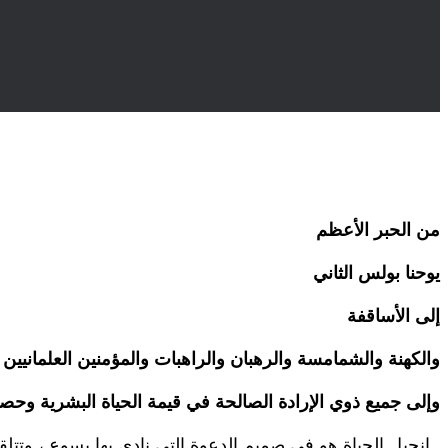
من الحبر الأعظم
يوحنا بولس الثاني
إلى الأساقفة
والكهنة والشمامسة والرهبان والراهبات والمؤمنين العلمانيين
وإلى جميع ذوي الإرادة الصالحة في قيمة الحياة البشرية وحصان
1- إنجيل الحياة هو في صميم الدعوة التي نادى بها يسوع ، وتتلقاه الكنيسة كل يوم لتذيعه بجرأة وأمانةٍ بشرى جديدة لجميع الناس من كل ثقافة .