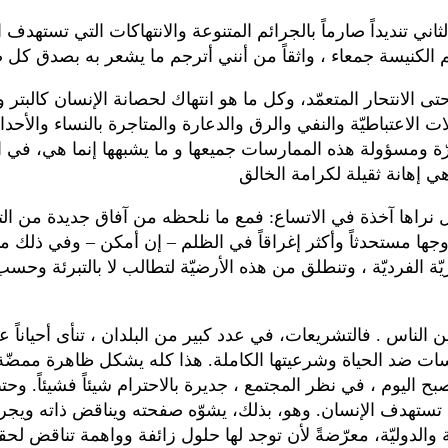
ني تنديداً صارماً بالجرائم المتنوعة والانتهاكات التي تستهدف ا
سم الكنيسة جمعاء ، واثقاً من أنني أترجم ما يشعر به بصدق كل
الانتحار المتعمّد، وكل ما هو انتهاك لحصانة الإنسان كالبتر 
ت الاعتباطيّة والنفي والرق والدعارة والمتاجرة بالنساء والأح
ّة ومسؤولة هذه الممارسات جميعها و ما يشبهها إنما هي، في
وجها مستحدثاً وأكثر إغراقاً في الظلم – إن أمكن – وفي ذلك
يّة الفرديّة ، وتنطلق من هذه الأرضيّة لتطالب لا بالتبرئة وح
بين الناس . فالتشريعات، في عدد كبير من البلدان ، تنأى أحياناً
ات ضد الحياة وشرعيتها الكاملة. هذا كله يشكل ظاهرة ممضّة وس
ليوم ، في نظر المجتمع ، جديرة بالاحترام شيئاً فشيئاً. وحتىنف
 تستهدف الإنسان. وهو، بذلك، يشوّه صفحته ويناقض ذاته ويجرح