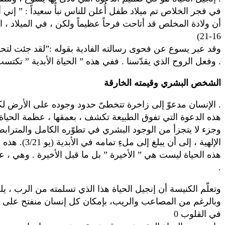
أن ولادة المخلص قد أتاحت فرحاً عظيماً ولكن ، في الميلاد ، ا
16-21)
وفعل الروح الذي يقدّسنا . ففي هذه ” الحياة الأبدية ” تكتسب حياة الإنسان في كل وجوهها وظروفها ملء معناها .
الشخص البشري وقيمته الخارقة
2- الإنسان مدعوّ إلى زاخرة تتخطىّ حدود وجوده على الأرض لكونها اشتراكاً في حياة الله ذاتها .
هذه الدعوة التي تفوق الطبيعة تكشف ، بعمقها ، عظمة الحيا
وجزء لا يتجزأ من الوجود البشري في تطوّره الكامل والمترابط . 
الإلهية ، 
هذه الحياة ليست هي ” الأخيرة ” بل ما قبل الأخيرة . وهي ، 
.
وتعلّم الكنيسة أن إنجيل الحياة هذا الذي تسلمته من الرب ، يلق
وبالرغم من المصاعب والريب، بإمكان كل إنسان منفتح على الح
في القلوب 0