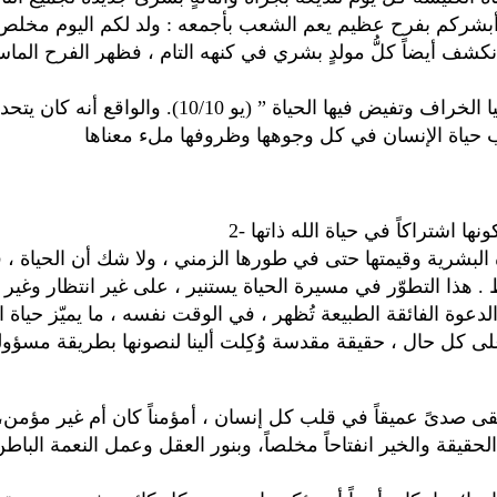
نكشف أيضاً كلُّ مولدٍ بشري في كنهه التام ، فظهر الفرح الماسي
وقد عبر يسوع عن فحوى رسالته الفادية بقوله :”لقد 
ة البشرية وقيمتها حتى في طورها الزمني ، ولا شك أن الحياة
هذا التطوّر في مسيرة الحياة يستنير ، على غير انتظار وغير است
إلى أن يبلغ إلى ملءِ تمامه في الأبدية (يو 3/21). هذه الدعوة الفائقة الطبيعة تُظهر ، ف
على كل حال ، حقيقة مقدسة وُكِلت ألينا لنصونها بطريقة مسؤول
ى صدىً عميقاً في قلب كل إنسان ، أمؤمناً كان أم غير مؤمن، لأن
قيقة والخير انفتاحاً مخلصاً، وبنور العقل وعمل النعمة البا