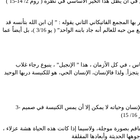
( روم 2/ 14-15 ) ما تتضمنه الحياة البشرية من قيمة مقدسة، من بدايتها حتى نهايتها؛ وبإمكانه أيضاً أن يؤكد ما يتمتع به كل كائن بشري من حقٍ في أن يظل هذا الخير الأساسي في نظره
 المجمع الفاتيكاني الثاني يقوله : ” إن ابن الله بتأنسه قد
اتحد، نوعاً ما، بكل إنسان. فالبشريّة، من خلال هذا الحدث الخلاصي ، لا تتلقى فقط الكشف عن حب الله اللامتناهي الذي ” بلغ من حبه للعالم أنه جاد بابنه الواحد” ( يو 3/16 )، بل أيضاً عما
س ، في كل الأزمان ، هذا ” الإنجيل” ، ينبوع رجاء غلاب
جزأ. ولذا فالإنسان، الإنسان الحي، هو للكنيسة دربها الوحيد
3- بقوة سر كلمة الله المتجسًد ( يو 1/ 14) كل إنسان أصبح موكولاً إلى الكنيسة ومحبتها الوالدية . ومن ثم، فكل ما يهدد كرامة الإنسان وحياته لا يمكن إلا أن يمس الكنيسة في صميم
م بصورة موجلة، ولاسيما إذا كانت هذه الحياة هشة عزلاء ،