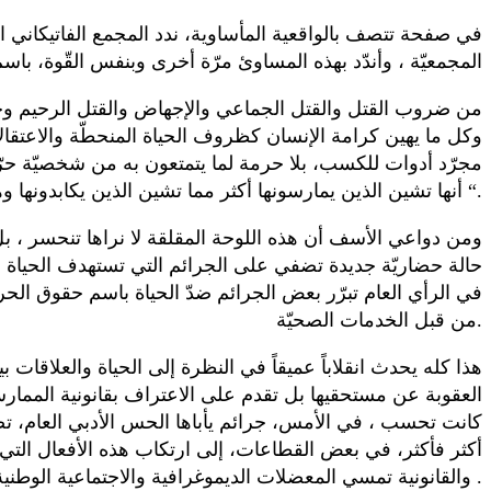
في صفحة تتصف بالواقعية المأساوية، ندد المجمع الفاتيكاني الثا
المجمعيّة ، وأندّد بهذه المساوئ مرّة أخرى وبنفس القّوة، با
من ضروب القتل والقتل الجماعي والإجهاض والقتل الرحيم وحتى 
وكل ما يهين كرامة الإنسان كظروف الحياة المنحطّة والاعتقالا
مجرّد أدوات للكسب، بلا حرمة لما يتمتعون به من شخصيّة حر
أنها تشين الذين يمارسونها أكثر مما تشين الذين يكابدونها وهي إهانة ثقيلة لكرامة الخالق “.
حالة حضاريّة جديدة تضفي على الجرائم التي تستهدف الحياة 
في الرأي العام تبرّر بعض الجرائم ضدّ الحياة باسم حقوق الحر
من قبل الخدمات الصحيّة.
هذا كله يحدث انقلاباً عميقاً في النظرة إلى الحياة والعلاقات 
العقوبة عن مستحقيها بل تقدم على الاعتراف بقانونية الممارس
كانت تحسب ، في الأمس، جرائم يأباها الحس الأدبي العام، تصبح ا
أكثر فأكثر، في بعض القطاعات، إلى ارتكاب هذه الأفعال التي
والقانونية تمسي المعضلات الديموغرافية والاجتماعية الوطنية والدوليّة، معرّضةً لأن توجد لها حلول زائفة وواهمة تناقض لحقيقة وتعارض خير الأفراد والشعوب .