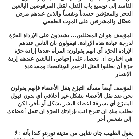
الفاسد إلى توسيع باب القتل، لقتل المرفوضين البالغين
العجز والمعوّقين جسدياً ونفسياً والذين عندهم مرض
عضّال والمشرفين على الموت الطبيعي.
المؤسف هو ان المضللين… يشددون على الإرداة الحرّة
لدرجة عبادة هذه الإرادة. فيقولون بان الناس عندهم
الإرادة الحرّة أي انهم يقولون: المرأة عندها إرادة حرّة
هي اختارت ان تحصل على إجهاض، البالغين عندهم إردة
حرّة أن يطلبوا القتل الرحيم اليوثانيجيا! ومساعدة
الإنتحار.
المؤسف أيضاً مسألة التبرّع بنقل الأعضاء فإنهم يقولون
نحن ضد نقل الأعضاء بشكل غير أخلاقي أي بدون قبول
المتبرّع أي بسرقة اعضاء البشر بشكل أو بأخر، لكن
نطلب منك ان تتبرع انت بإرادتك الحرّة ان تنقل أعضاءك
إلى شخص أخر.
يقول الطبيب جان شايي من مدينة تورنتو كندا بأنه : لا