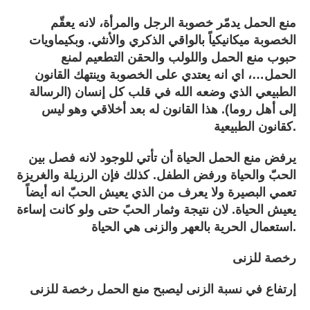
منع الحمل يدمّر خصوبة الرجل والمرأة، لانه يعقّم
الخصوبة ميكانيكياً بالواقي الذكري والأنثي. وبكيماويات
حبوب منع الحمل واللولب والحقن التطعيم لمنع
الحمل…، اي انه يعتدي على الخصوبة وينتهك القانون
الطبيعي الذي وضعه الله في قلب كل إنسان (الرسالة
إلى أهل روما). هذا القانون له بعد أخلاقي وهو ليس
كقانون الطبيعية.
يرفض منع الحمل الحياة أن تأتي للوجود لانه فصل بين
الحبّ والحياة ورفض الطفل. كذلك فإن الرزيلة والغريزة
تعمي البصيرة ولا يعرف من الذي يعيش الحبّ انه أيضاً
يعيش الحياة. لان نتيجة وثمار الحبً حتى ولو كانت إساءة
استعمال الحرية بالعهر والزنى هي الحياة.
رخصة للزنى
إرتفاع في نسبة الزنى ليصبح منع الحمل رخصة للزنى