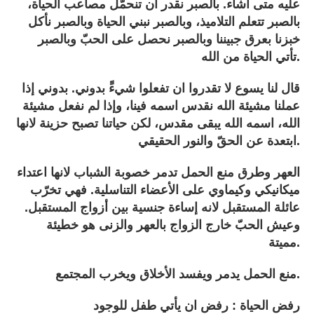
عليه متى أشاء. بالصبر نقدر ان تنحمّل مصاعب الحياة،
بالصبر تتعلم التلاميذ، وبالصبر نبني الحياة وبالصبر نأكل
خبزنا بعرق جبيننا وبالصبر نحصل على الحبّ وبالصبر
تأتي الحياة من الله.
قال لنا يسوع لا تقدروا ان تفعلوا شيءًَ بدوني. بدوني إذا
عملنا مشيئة الله نقدس اسمه فينا، وإذا لم نفعل مشيئة
الله، اسمه الله يبقى مقدس، لكن حياتنا تصبح حزينة لانها
ابتعدة عن الحقّ والنور الحقيقي.
العهر وطرق منع الحمل تدمر خصوبة الشباب لانها اعتداء
ميكانيكي وكيماوي على الأعضاء التناسلية. فهي تخرّب
عائلة المستقبل لانه إساءة جنسية بين أزواج المستقبل.
وعيش الحبّ خارج الزواج بالعهر والزنى هو خطيئة
مميتة.
منع الحمل يدمر ويفسد الأخلاق ويخرب المجتمع.
رفض الحياة : رفض ان يأتي طفل للوجود