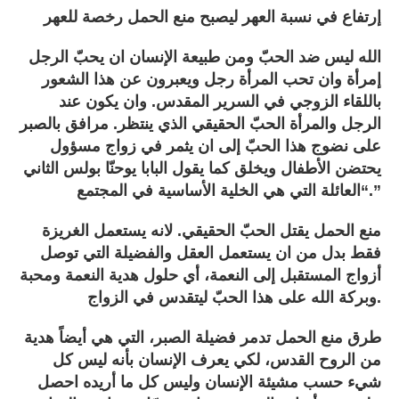
إرتفاع في نسبة العهر ليصبح منع الحمل رخصة للعهر
الله ليس ضد الحبّ ومن طبيعة الإنسان ان يحبّ الرجل
إمرأة وان تحب المرأة رجل ويعبرون عن هذا الشعور
باللقاء الزوجي في السرير المقدس. وان يكون عند
الرجل والمرأة الحبّ الحقيقي الذي ينتظر. مرافق بالصبر
على نضوج هذا الحبّ إلى ان يثمر في زواج مسؤول
يحتضن الأطفال ويخلق كما يقول البابا يوحنّا بولس الثاني
“العائلة التي هي الخلية الأساسية في المجتمع.”
منع الحمل يقتل الحبّ الحقيقي. لانه يستعمل الغريزة
فقط بدل من ان يستعمل العقل والفضيلة التي توصل
أزواج المستقبل إلى النعمة، أي حلول هدية النعمة ومحبة
وبركة الله على هذا الحبّ ليتقدس في الزواج.
طرق منع الحمل تدمر فضيلة الصبر، التي هي أيضاً هدية
من الروح القدس، لكي يعرف الإنسان بأنه ليس كل
شيء حسب مشيئة الإنسان وليس كل ما أريده احصل