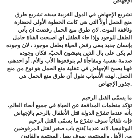
الإجهاض
تشريع الإجهاض في الدول الغربية سبقه تشريع طرق
منع الحمل أولاً التي هي كانت الخطوة الأولى لحضارة
وثاقفة الموت. لان طرق منع الحمل رفضت ان يأتي
الطفل للوجود وإذا جاء الطفل اي اصبحت الفتاة حامل
بإنسان جديد يبقى رفض الحياة بطفل موجود ، لان وجوده
لم يكن على بال الذين يعيشون الحبّ، فكان وجوده
صدمة نفسية ومفاجأة لم يتوقعوها الأب والأم. أو احدهم،
فهنا يصبح الإجهاض في عقلية منع الحمل هو نوع من منع
الحمل. لهذه الأسباب نقول أن طرق منع الحمل هي
جذور الإجهاض.
ما يسمّى القتل الرحيم
تؤكد منطمات المدافعة عن الحياة في جميع أنحاء العالم،
بأنه عندما تشرّع الدولة قتل الأطفال بالرحم بالإجهاض
فإنه تلقائياً سوف تشرّع ما يسمّى القتل الرحيم
اليوثانيجيا. لانه عندما يُفتح باب صغير لقتل المرفوضين
من الأهل والمجتمع، سوف يصل المجتمع والقانون