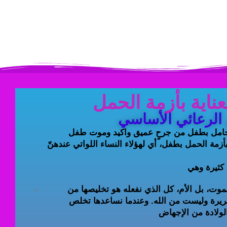
عناية بأزمة الحمل
الرعائي الأساسي
لحامل بطفل من جرحٍ عميق واكيد وموت طفل
زمة الحمل بطفل، أي لهؤلاء النساء اللواتي عندهنّ
أولاً ليس نحن من يخلص الطفل من الموت، بل الأم، كل الذي نفعله هو تخليصها من
ريرة وليست من الله. وعندما نساعدها تخلص