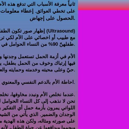
ثانياً معرفة الأسباب التي تدفع هذه الأ
إعطاء معلومات 
على تخطي العوائق.
الحصول على إجهاض.
إظهار صور تكون الطفل في
مع طبيب أو اخصائي على الأم لكي تر
طفلهنّ 90% من النساء الحوامل في الولايات المتحدة غيرنّ قرارهنّ عن الإجهاض.
الأم في أزمة الحمل تستعمل وجدنها 
فيها إرتباك وخوف من الحمل بطفل، ي
حيّ وعلى محبته وخدمته وحمايته والعناية به.
احاطة الأم بالدعم النفسي والمعنوي والمادي واظهار محبتنا لها ولطفلها.
عندما نخلص الأم ونبدد مخاوفها، نخلص الطفل.
نحن لا نذهب إلى كل النساء الحوامل ل
اللواتي يمرون بأزمة حمل أي التفكير
الوجدان والضمير. الذي يأتي من الشيط
على صورته ومثاله، ولكن هذه الهدية م
ويحموا ويدافعوا عن حياة الطفل، لأنه