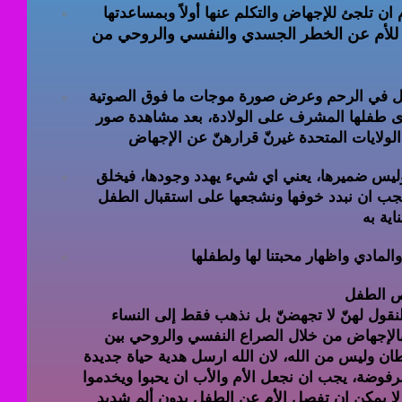
م ان تلجئ للإجهاض والتكلم عنها أولاً وبمساعدتها
للأم عن الخطر الجسدي والنفسي والروحي من
 الرحم وعرض صورة موجات ما فوق الصوتية (Ultrasound)
ى طفلها المشرف على الولادة، بعد مشاهدة صور
وليس ضميرها، يعني اي شيء يهدد وجودها، فيخلق
جب ان نبدد خوفها ونشجعها على استقبال الطفل
نقول لهنّ لا تجهضنّ بل نذهب فقط إلى النساء
 بالإجهاض من خلال الصراع النفسي والروحي بين
ان وليس من الله، لان الله ارسل هدية حياة جديدة
رفوضة، يجب ان نجعل الأم والأب ان يحبوا ويخدموا
 لا يمكن ان تفصل الأم عن الطفل بدون ألم شديد