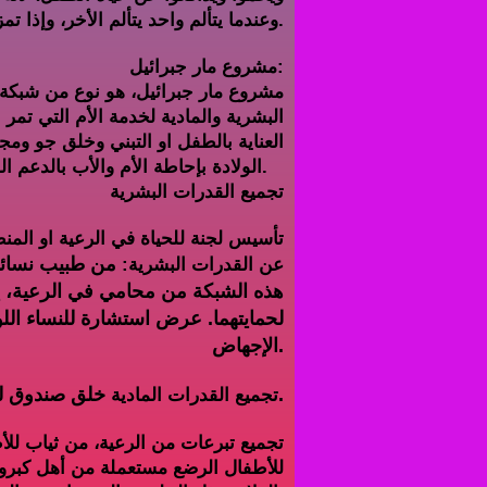
وعندما يتألم واحد يتألم الأخر، وإذا تمزق الطفل بالإجهاض تتألم الأم نفسيا وجسدياً وروحياً.
مشروع مار جبرائيل:
مشروع مار جبرائيل، هو نوع من شبكة 
البشرية والمادية لخدمة الأم التي تم
العناية بالطفل او التبني وخلق جو و
الولادة بإحاطة الأم والأب بالدعم المعنوي والمادي.
تجميع القدرات البشرية
تأسيس لجنة للحياة في الرعية او المنط
من طبيب نسائي 
عن القدرات البشرية:
هذه الشبكة
من محامي في الرعية، يد
لحمايتهما.
عرض استشارة للنساء الل
الإجهاض.
خلق صندوق لمساعدة النساء والعائلات الذين يمرون بأزمة حمل.
تجميع القدرات المادية
تجميع تبرعات من الرعية، من ثياب لل
للأطفال الرضع مستعملة من أهل كبروا 