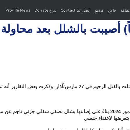
ثقافة
خاص
فيديو
Contact إتصل بنا
Donate تبرع
Pro-life News
إسبانية (25 عاماً) أصيبت بالشلل بعد محا