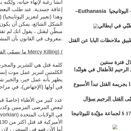
أنشأ رغبة لإنهاء حياته، ولكنه 
إعاقة جسدية. عند طلب البعض
ليوثانيجيا
Euthanasia
–
الشكل الشائع، يمكن أن يكون ب
طبّي في ايطالي
مبطّن ليقتل ، يقول انك لم ت
معروف في القانون بأن المشارك في الجريمة ، يعاقب كالمجرم.
يق ملاحظات البابا عن القتل
ما يسمّى القتل الرحيم Mercy Killing) (
ال فترة سنتين
لرحيم للأطفال في هولنّدا
الكلمتين لتبرير عمل موت إنسا
يظهر بأنه عمل خير، والخير شر
بجريمة القتل تبدأ الأسبوع
في أولها (الإجهاض)، في مراحلها
مّى القتل الرحيم سؤال
حكومة مقاطعة أونتيريو في كندا تعطي177,800 $ لجماعة مؤيّدة لليوثانيجا