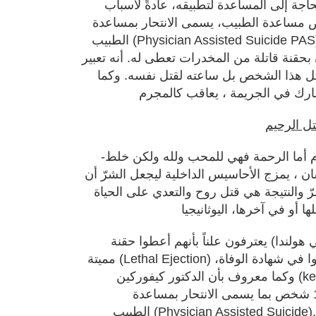
بحاجة إلى المساعدة لتطبيقه، عادةً لأسباب
 مساعدة الطبيب، يسمى الانتحار بمساعدة
الطبيب (Physician Assisted Suicide PAS) (تعبير لتعزيز اليوثاينجيا) وهذا
حقنة قاتلة من المخدرات تعطى له. أنه تعبير
قتل هذا الشخص بل ساعته لقتل نفسه. وكما
-كلمة قتل هي للشرير والمجرم أما الرحمة فهي للمحب ولله ولكن خلط
ن ، يمزج الأحاسيس الداخلية ليجعل الشرّ أن
ّ والنتيجة هي قتل روح والتعدي على الحياة
 أو في آخرها، اليوثانيجيا
عدد كبير من الأطباء (خاصةً في هولندا) يعترفون علناً بأنهم أعطوا حقنة
مميتة (Lethal Ejection) لبعض المرضى المزمنين وكذبوا في شهادة الوفاة،
وكما معروف بأن الدكتور كيفوركين (kevorkian) في الولايات المتحدة
الأميركية قد قتل اكثر من 130 شخص بما يسمى الانتحار بمساعدة
الطبيب (Physician Assisted Suicide). أما الآن فهو في السجن ، لان