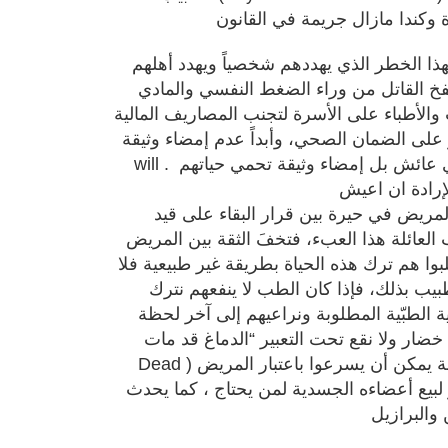
الأبناء والأقارب يجب أن يعوا لهذا الخطر الذي يهددهم شخصياً ويهدد أهلهم
الفخ القاتل من وراء الضغط النفسي والمادي
لأطباء على الأسرة لتجنب المصاريف المالية
لى الضمان الصحي، وأبداً عدم إمضاء وثيقة The Living
will . الوصية للذي يموت وليس للذي عائش بل إمضاء وثيقة تحمي حياتهم
مريض في حيرة بين قرار البقاء على قيد
نب العائلة هذا العبء، فتخفَ الثقة بين المريض
وا هم ترك هذه الحياة بطريقة غير طبيعية فلا
طبيب بذلك، فإذا كان الطب لا ينفعهم نترك
ة الطبّية المطلوبة ونراعيهم إلى آخر لحظة
ار ولا نقع تحت التعبير “الدماغ قد مات”(Brain
Dead ) لأن بعض الأطباء في هذه الحالة يمكن أن يسرعوا باعتبار المريض
لبيع أعضاءه الجسدية لمن يحتاج ، كما يحدث