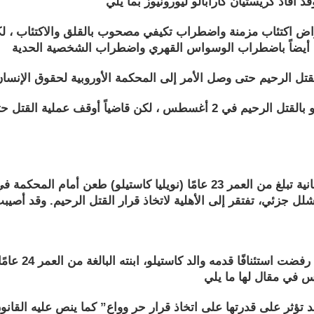
راض اكتئاب مزمنة واضطراب تكيفي مصحوب بالقلق والاكتئاب ، لكنه
كان من المقرر في الأصل أن يتم قتل نويليا كاستيلو بالقتل الرحيم في 2 أغ
في 8 أغسطس/آب 2024، أفدتُ بأن والد شابة إسبانية تبلغ من العمر 23 عامًا (ن
في 17 مارس/آذا