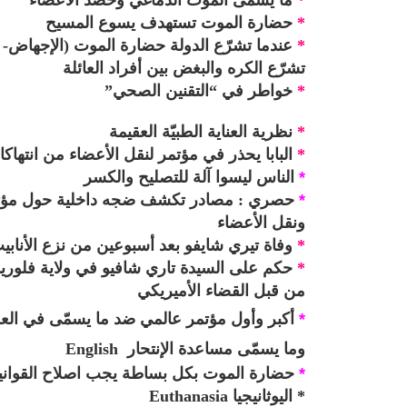
*
ما يسمّى الموت الدماغي وحصد الأعضاء
*
حضارة الموت تستهدف يسوع المسيح
*
عندما تشرّع الدولة حضارة الموت (الإجهاض- و
تشرّع الكره والبغض بين أفراد العائلة
*
خواطر في “التقنين الصحي”
*
نظرية العناية الطبيّة العقيمة
*
البابا يحذر في مؤتمر لنقل الأعضاء من انتهاكا
*
الناس ليسوا آلة للتصليح والكسر
*
حصري : مصادر تكشف ضجه داخلية حول مؤتمر ف
ونقل الأعضاء
*
وفاة تيري شايفو بعد أسبوعين من نزع الأنابي
*
حكم
على
السيدة تاري شافيو في ولاية فلوري
من قبل القضاء الأميريكي
*
أكبر وأول مؤتمر عالمي ضد ما يسمّى في العربي
وما يسمّى مساعدة الإنتحار
English
*
حضارة الموت بكل بساطة يجب اصلاح القواني
*
اليوثانيجيا
Euthanasia