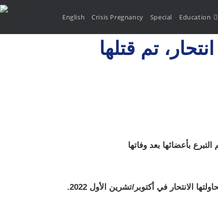
English
Crisis Pregnancy
Special
Education
ولة انتحار، تم قتلها
تمت الموافقة على قتل كاستيلو الرحيم في يوليو/تموز 2024 بناءً على إصابتها بشلل نصفي سفلي جزئي ناجم عن محاولتها الانتحار في أكتوبر/تشرين الأول 2022.