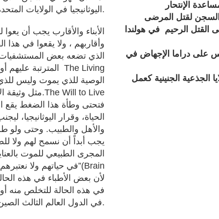
ساعدة الإنتحار
اليوثانيجيا في الولايات المتحدة وكندا مازال جريمة في القانون.
السجن لقتل المرضى
مّى القتل الرحيم في هولندا
وأقاربهم ، ولا يقعوا في هذا 
أس على دراما الإجهاض في
الذي تضعه بعض المستشفيات وا
المترتبة عليهم أو ع
ا الجذعية الجنينية كعمل
مثل وثيقة الإرادة ان اعيش.The Will to Live
فتحتى وطأة هذا الضغط يقع ال
الحياة، وقرار اليوثانيجيا، ليج
والأهل والطبيب. وحتى ولو طلب
يجب أبداً أن نسمح لهم ولا لل
المجرى الطبيعي للموت بالعناي
في حياتهم ولا نعتبرهم خض
في هذه الحالة للتخلص منه أو 
في الدول العالم الثالث الصين والبرازيل.