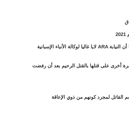
لايا غاليا لوكالة الأنباء الإسبانية ARA في 3 أبريل/نيسان 2025 أن محكمة إسبانية ستنظر في طعن ثانٍ على قرار الموافقة على القتل الرحيم. وذكرت غاليا أن النيابة
موافقة مرة أخرى على قتلها بالقتل الرحيم بعد أن رفضت