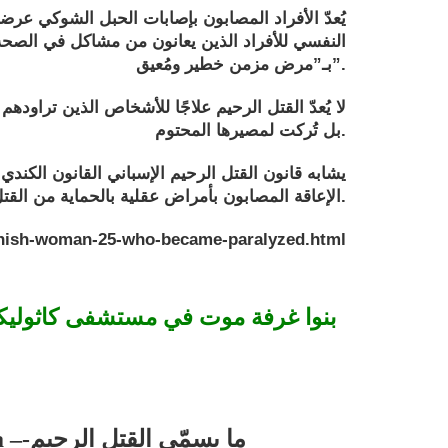
يُعدّ الأفراد المصابون بإصابات الحبل الشوكي عر
النفسي للأفراد الذين يعانون من مشاكل في الصحة 
بـ”مرض مزمن خطير ومُعيق”.
لا يُعدّ القتل الرحيم علاجًا للأشخاص الذين تراودهم 
بل تُركت لمصيرها المحتوم.
يشابه قانون القتل الرحيم الإسباني القانون الكند
الإعاقة المصابون بأمراض عقلية بالحماية من القتل الرحيم، حتى في حال وجود أفكار انتحارية لديهم.
anish-woman-25-who-became-paralyzed.html
بنوا غرفة موت في مستشفى كاثوليكي
ما يسمّى القتل الرحيم-
– Euthanaisa