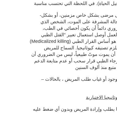
-إن الضحية عادةً، لا تقتصر على مرضى بشكل خاص مزمنين، أو بشكل
حالة المشرفة على الموت، الشخص الذي
روري دائماً أن يكون أخصائي في الطب،
مل أوصل استعمال تعبير “القتل الطبي “.
(Medicalized killing) وهنا من الضروري التوضيح ما هو أساس القرار الطبي
لزم تصنيفه كيوثانيجيا. السماح للمريض
أن يموت موتً طبيعياً، ليس من الضروري أن
ا رجاء الطبي قرار سحب أو عدم متابعة الدعم
– تصنف اليوثانيجيا أحيانا حسب وجود أو غياب طلب المريض ، بالحالات