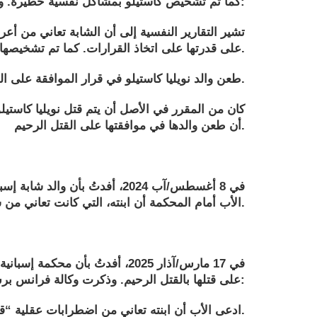
كما تم تشخيص كاستيلو بمشاكل نفسية خطيرة. وقد أفاد كريستيان كارابالو ليورونيوز بما يلي:
تشير التقارير النفسية إلى أن الشابة تعاني من أع
على قدرتها على اتخاذ القرارات. كما تم تشخيصها أيضاً باضطراب الوسواس القهري واضطراب الشخصية الحدية.
طعن والد نويليا كاستيلو في قرار الموافقة على القتل الرحيم حتى وصل الأمر إلى المحكمة الأوروبية لحقوق الإنسان.
أن طعن والدها في موافقتها على القتل الرحيم.
الأب أمام المحكمة أن ابنته، التي كانت تعاني من شلل جزئي، تفتقر إلى الأهلية لاتخاذ قرار القتل الرحيم. وقد أصيبت كاستيلو بالشلل بعد محاولة انتحار.
على قتلها بالقتل الرحيم. وذكرت وكالة فرانس برس في مقال لها ما يلي:
ادعى الأب أن ابنته تعاني من اضطرابات عقلية “قد تؤثر على قدرتها على اتخاذ قرار حر وواعٍ” كما ينص عليه القانون.