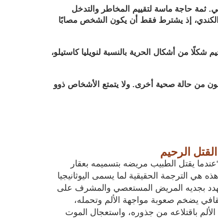
ي. ثمة حاجة ماسة لتقييم المخاطر والتدخل
ه الكندي، إذ يشترط فقط أن يكون الشخص مصابًا
يم شكلًا من أشكال الحرية بالنسبة لنويليا كاستيلو،
انون من حالة صحية أخرى. ولا يتمتع الأشخاص ذوو
القتل الرحيم
“عندما يقتل الطبيب مريضه بتسميمه بعقار
 هي الترجمة الحقيقية لما يسمى اليوثانيجيا (Euthanasia) إنها من
تهدد بجديه المريض المستعصي والمشرف على
افي يضخم صعوبة مواجهة الألم وتحمله،
لألم باقتلاعه من جذوره، واستعجال الموت