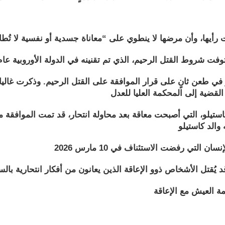
يترز أن نويليا كاستيلو، التي أصبحت معاقة بعد محاولة انتحار، قد تمت ال