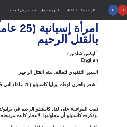
الرئيسية
الأخبار
أزمة حمل
مار شربل للحياة
امرأة 
بالقتل الرحيم
أليكس شادنبرغ
English
المدير التنفيذي لتحالف منع القتل الرحيم
أشعر بالحزن لوفاة نويليا كاستيلو (25 عامًا) التي قُتلت بالقتل الرحيم في 27 مارس/آذار. وذكرت بعض التقارير أنه تم التبرع بأعضائها بعد وفاتها.
وذكرت كاستيلو أن محاولتها الانتحار كانت مرتبطة بتعرضها لاعتداء جنسي.