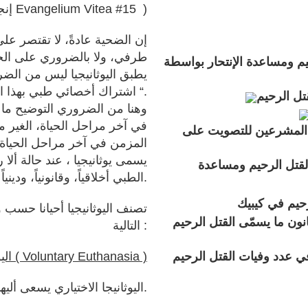
في اللحظة التي تحتسب مناسبة .(إنجيل الحياة Evangelium Vitea #15 )
طرفي، ولا بالضروري على ال
حيم ومساعدة الإنتحار بواسطة
يطبق اليوثانيجيا ليس من الض
اشتراك أخصائي طبي بهذا الع
تل الرحيم
في آخر مراحل الحياة، الغير م
 المشرعين للتصويت على
المزمن في آخر مراحل الحياة 
يسمى يوثانيجيا ، عند حالة أل
لقتل الرحيم ومساعدة
الطبي أخلاقياً، وقانونياً، ودينياً متبع منذ ألوف السنين.
حيم
في كيبيك
ون ما يسمّى القتل الرحيم
التالية :
ي عدد وفيات القتل الرحيم
اليوثانيجيا الاختيارية ( Voluntary Euthanasia )
اليوثانيجا الاختياري يسعى أليها بطلب وإرادة المريض وبدون أي ضغط عليه.