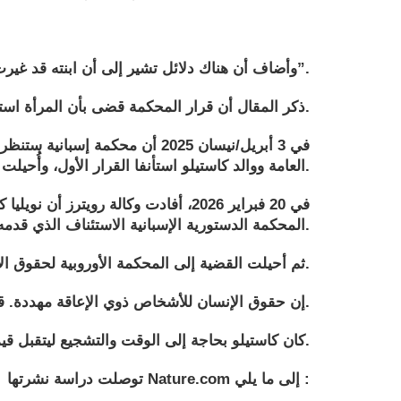
وأضاف أن هناك دلائل تشير إلى أن ابنته قد غيرت رأيها، وأن مرضها لا ينطوي على “معاناة جسدية أو نفسية لا تُطاق”.
ذكر المقال أن قرار المحكمة قضى بأن المرأة استوفت شروط القتل الرحيم، الذي تم تقنينه في الدولة الأوروبية عام 2021.
العامة ووالد كاستيلو استأنفا القرار الأول، وأُحيلت القضية إلى المحكمة العليا للعدل.
في 20 فبراير 2026، أفادت وكالة رو
المحكمة الدستورية الإسبانية الاستئناف الذي قدمه والد كاستيلو.
ثم أحيلت القضية إلى المحكمة الأوروبية لحقوق الإنسان التي رفضت الاستئناف في 10 مارس 2026.
إن حقوق الإنسان للأشخاص ذوي الإعاقة مهددة. قد يُقتل الأشخاص ذوو الإعاقة الذين يعانون من أفكار انتحارية بالسم القاتل لمجرد كونهم من ذوي الإعاقة.
كان كاستيلو بحاجة إلى الوقت والتشجيع ليتقبل قيمة العيش مع الإعاقة.
توصلت دراسة نشرتها Nature.com إلى ما يلي :