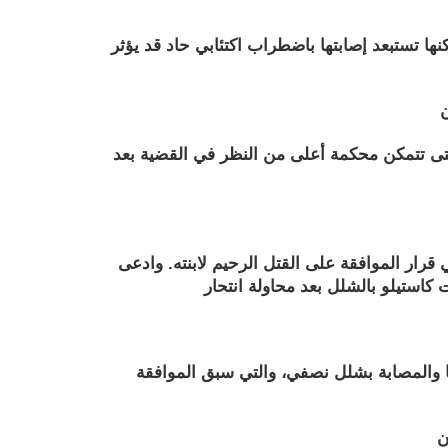
ا تستبعد إصابتها باضطراب اكتئابي حاد قد يؤثر
سطس ، لكن قاضياً أوقف عملية القتل حتى تتمكن محكمة أعلى من النظر في القضية بعد
ويليا كاستيلو) طعن أمام المحكمة في قرار الموافقة على القتل الرحيم لابنته. وادعى
ر 2025، أفدتُ بأن محكمة إسبانية رفضت استئنافًا قدمه والد كاستيلو، ابنته البالغة من العمر 24 عامًا والمصابة بشلل نصفي، والتي سبق الموافقة