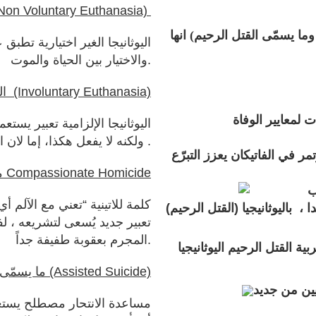
اليوثانيجا الغير اختيارية(on Voluntary Euthanasia
ما يسمّى القتل الرحيم) انها
اليوثانيجا الغير اختيارية تطب
والاختيار بين الحياة والموت.
اليوثانيجيا الإلزامي (Involuntary Euthanasia)
ت لمعايير الوفاة
اليوثانيجا الإلزامية تعبير ي
ولكنه لا يفعل هكذا، إما لان المريض لم يطلب أو لأنه طلب واختار أن يعيش .
ي الفاتيكان يعزز التبرّع
ما يسمّى القتل الشفوق أو القتل الخلاصي Compassionate Homicide
ب
دا ،
باليوثانيجيا
(القتل الرحيم)
تعبير جديد يُسعى لتشريعه ، لف
المجرم بعقوبة طفيفة جداً.
ة القتل الرحيم اليوثانيجيا
ما يسمّى مساعدة الانتحار (Assisted Suicide)
ين من جديد